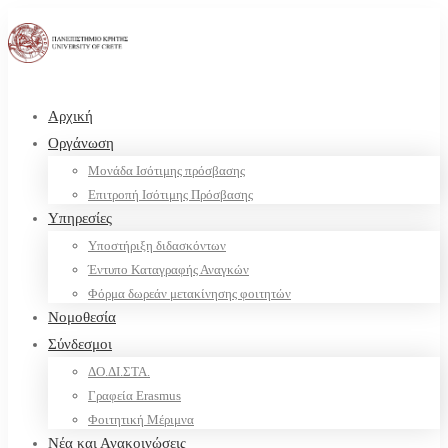
Αρχική
Οργάνωση
Μονάδα Ισότιμης πρόσβασης
Επιτροπή Ισότιμης Πρόσβασης
Υπηρεσίες
Υποστήριξη διδασκόντων
Έντυπο Καταγραφής Αναγκών
Φόρμα δωρεάν μετακίνησης φοιτητών
Νομοθεσία
Σύνδεσμοι
ΔΟ.ΔΙ.ΣΤΑ.
Γραφεία Erasmus
Φοιτητική Μέριμνα
Νέα και Ανακοινώσεις