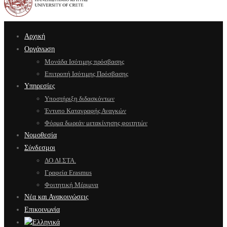
Αρχική
Οργάνωση
Μονάδα Ισότιμης πρόσβασης
Επιτροπή Ισότιμης Πρόσβασης
Υπηρεσίες
Υποστήριξη διδασκόντων
Έντυπο Καταγραφής Αναγκών
Φόρμα δωρεάν μετακίνησης φοιτητών
Νομοθεσία
Σύνδεσμοι
ΔΟ.ΔΙ.ΣΤΑ.
Γραφεία Erasmus
Φοιτητική Μέριμνα
Νέα και Ανακοινώσεις
Επικοινωνία