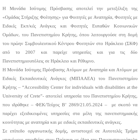
Η Μονάδα Ισότιμης Πρόσβασης αποτελεί την μετεξέλιξη της
«Ομάδας Στήριξης Φοίτησης» για Φοιτητές με Αναπηρία, Φοιτητές με
Ειδικές Εκπ/κές Ανάγκες και Φοιτητές Ευπαθών Κοινωνικών
Ομάδων, του Πανεπιστημίου Κρήτης, όπου λειτουργούσε στη δομή
του πρώην Συμβουλευτικού Κέντρου Φοιτητών στο Ηράκλειο (ΣΚΦ)
από το 2007 και παρείχε υπηρεσίες και για τις δύο
Πανεπιστημιουπόλεις σε Ηράκλειο και Ρέθυμνο.
Η Μονάδα Ισότιμης Πρόσβασης Ατόμων με Αναπηρία και Ατόμων με
Ειδικές Εκπαιδευτικές Ανάγκες (ΜΙΠΑΑΕΑ) του Πανεπιστημίου
Κρήτης – “Accessibility Center for individuals with disabilities at the
University of Crete”- αποτελεί υπηρεσία του Πανεπιστημίου Κρήτης,
που ιδρύθηκε – ΦΕΚ/Τεύχος B’ 2869/21.05.2024 – με σκοπό να
παρέχει εξειδικευμένες υπηρεσίες στα μέλη της πανεπιστημιακής
κοινότητας με αναπηρία και με ειδικές εκπαιδευτικές ανάγκες.
Σε επίπεδο οργανωτικής δομής, αντιστοιχεί σε Αυτοτελές Τμήμα
υπαγόμενο απευθείας στον Πρύτανη με έδρα την Πανεπιστημιούπολη