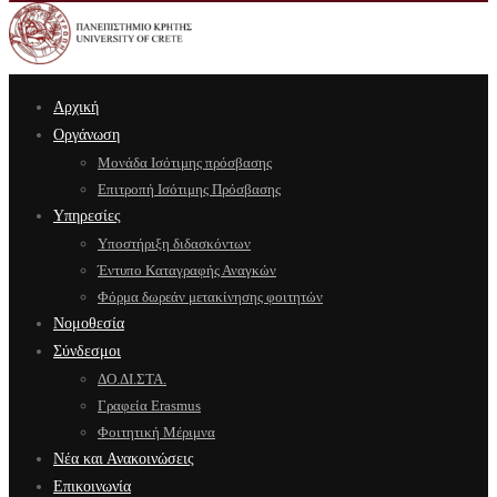
Αρχική
Οργάνωση
Μονάδα Ισότιμης πρόσβασης
Επιτροπή Ισότιμης Πρόσβασης
Υπηρεσίες
Υποστήριξη διδασκόντων
Έντυπο Καταγραφής Αναγκών
Φόρμα δωρεάν μετακίνησης φοιτητών
Νομοθεσία
Σύνδεσμοι
ΔΟ.ΔΙ.ΣΤΑ.
Γραφεία Erasmus
Φοιτητική Μέριμνα
Νέα και Ανακοινώσεις
Επικοινωνία