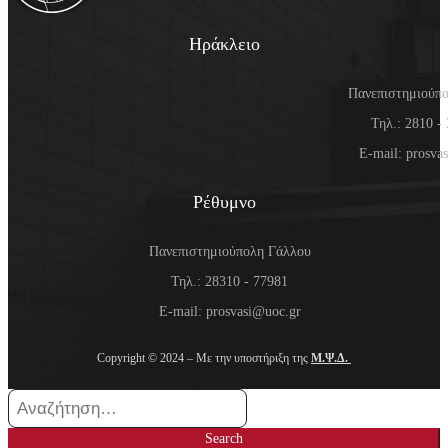
Ηράκλειο
Πανεπιστημιούπ
Τηλ.: 2810 -
E-mail: prosva
Ρέθυμνο
Πανεπιστημιούπολη Γάλλου
Τηλ.: 28310 - 77981
E-mail: prosvasi@uoc.gr
Copyright © 2024 – Με την υποστήριξη της
Μ.Ψ.Δ.
Search
for:
Search