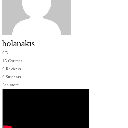
bolanakis
0
/5
15 Courses
0 Reviews
0 Students
See more