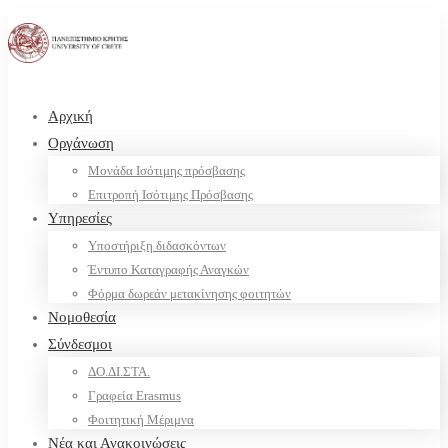
Αρχική
Οργάνωση
Μονάδα Ισότιμης πρόσβασης
Επιτροπή Ισότιμης Πρόσβασης
Υπηρεσίες
Υποστήριξη διδασκόντων
Έντυπο Καταγραφής Αναγκών
Φόρμα δωρεάν μετακίνησης φοιτητών
Νομοθεσία
Σύνδεσμοι
ΔΟ.ΔΙ.ΣΤΑ.
Γραφεία Erasmus
Φοιτητική Μέριμνα
Νέα και Ανακοινώσεις