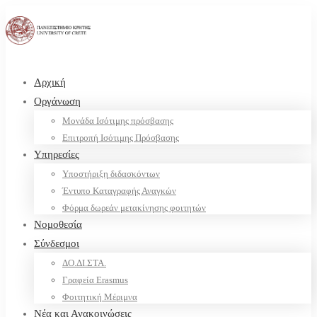
Αρχική
Οργάνωση
Μονάδα Ισότιμης πρόσβασης
Επιτροπή Ισότιμης Πρόσβασης
Υπηρεσίες
Υποστήριξη διδασκόντων
Έντυπο Καταγραφής Αναγκών
Φόρμα δωρεάν μετακίνησης φοιτητών
Νομοθεσία
Σύνδεσμοι
ΔΟ.ΔΙ.ΣΤΑ.
Γραφεία Erasmus
Φοιτητική Μέριμνα
Νέα και Ανακοινώσεις