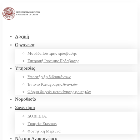
Αρχική
Οργάνωση
Μονάδα Ισότιμης πρόσβασης
Επιτροπή Ισότιμης Πρόσβασης
Υπηρεσίες
Υποστήριξη διδασκόντων
Έντυπο Καταγραφής Αναγκών
Φόρμα δωρεάν μετακίνησης φοιτητών
Νομοθεσία
Σύνδεσμοι
ΔΟ.ΔΙ.ΣΤΑ.
Γραφεία Erasmus
Φοιτητική Μέριμνα
Νέα και Ανακοινώσεις