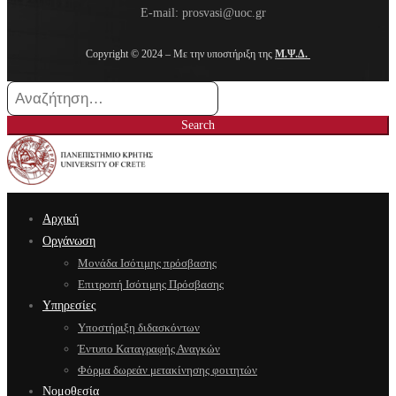
E-mail: prosvasi@uoc.gr
Copyright © 2024 – Με την υποστήριξη της
Μ.Ψ.Δ.
Search
for:
Search
Αρχική
Οργάνωση
Μονάδα Ισότιμης πρόσβασης
Επιτροπή Ισότιμης Πρόσβασης
Υπηρεσίες
Υποστήριξη διδασκόντων
Έντυπο Καταγραφής Αναγκών
Φόρμα δωρεάν μετακίνησης φοιτητών
Νομοθεσία